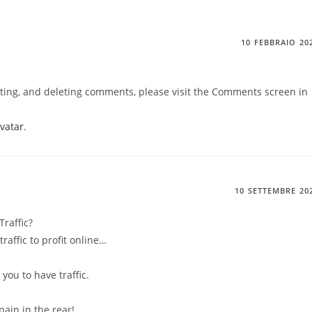
10 FEBBRAIO 20
iting, and deleting comments, please visit the Comments screen in
vatar
.
10 SETTEMBRE 20
raffic?
raffic to profit online…
!
you to have traffic.
 pain in the rear!