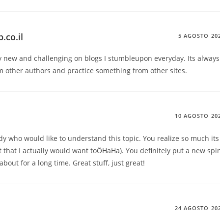
lxclub.co.il
5 AGOSTO 20
ly new and challenging on blogs I stumbleupon everyday. Its always
m other authors and practice something from other sites.
10 AGOSTO 20
ody who would like to understand this topic. You realize so much its
 that I actually would want toÖHaHa). You definitely put a new spi
bout for a long time. Great stuff, just great!
24 AGOSTO 20