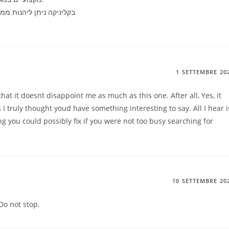
בקליניקה ניתן ליהנות ממג
1 SETTEMBRE 20
that it doesnt disappoint me as much as this one. After all, Yes, it
I truly thought youd have something interesting to say. All I hear i
 you could possibly fix if you were not too busy searching for
10 SETTEMBRE 20
Do not stop.