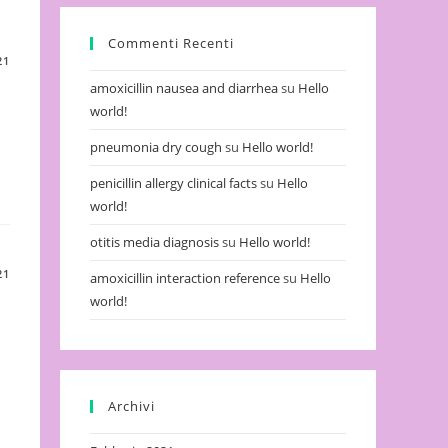
Commenti Recenti
21
amoxicillin nausea and diarrhea
su
Hello
world!
pneumonia dry cough
su
Hello world!
penicillin allergy clinical facts
su
Hello
world!
otitis media diagnosis
su
Hello world!
21
amoxicillin interaction reference
su
Hello
world!
Archivi