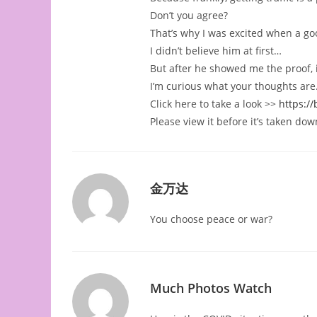
Don’t you agree?
That’s why I was excited when a goo
I didn’t believe him at first…
But after he showed me the proof, it
I’m curious what your thoughts are
Click here to take a look >>
https:/
Please view it before it’s taken dow
金万达
You choose peace or war?
Much Photos Watch