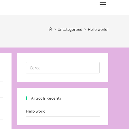
Main
Menu
>
Uncategorized
>
Hello world!
Press
Escape
to
close
the
Articoli Recenti
search
panel.
Hello world!