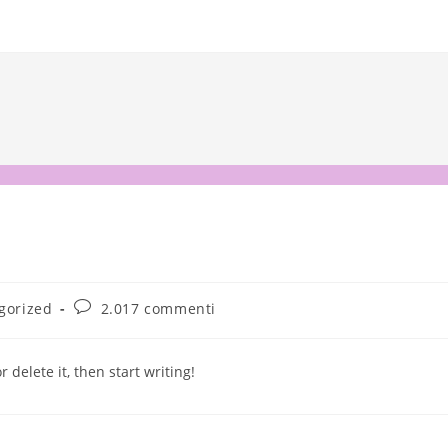
Commenti
gorized
2.017 commenti
o:
dell'articolo:
 delete it, then start writing!