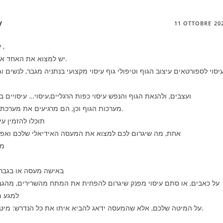
/
11 OTTOBRE 20
על מנת למצוא מעסה מקצועי בבאר שבע ,
יש למצוא את האחד או האחת אשר מתמחה בכל סוגי העיסויים.
יסוי לספורטאים עיצוב הגוף וטיפולי גוף עיסוי מקצועי בנתניה מגבר, לנשים ו
ועצבים, ולהנאת הגוף והנפש עיסוי כפות הרגליים,עיסוי… עיסויים ב
מערכות הגוף וכן, הם מרגיעים את מערכת העצבים, מה שיגרום להפחתת המתחים.
תוכלו להזמין עי
אחת, מה שיגרום לכם למצוא את המעסה האידיאלי שלכם ואפי
מב
באישה מעסה או בגבר 
על כאבים, או סתם עיסוי מפנק שיגרום להפחית את המתח מהשרירים, מהגב,
למגע מנ
על המיטה שלכם, אלא שהמעסה ידאג להביא איתו את כל הנדרש: מיטת טיפולים מתקפלת ושמן ארומטי מפנק.