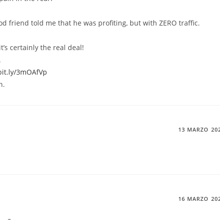
d friend told me that he was profiting, but with ZERO traffic.
’s certainly the real deal!
.
/bit.ly/3mOAfVp
n.
13 MARZO 20
16 MARZO 20