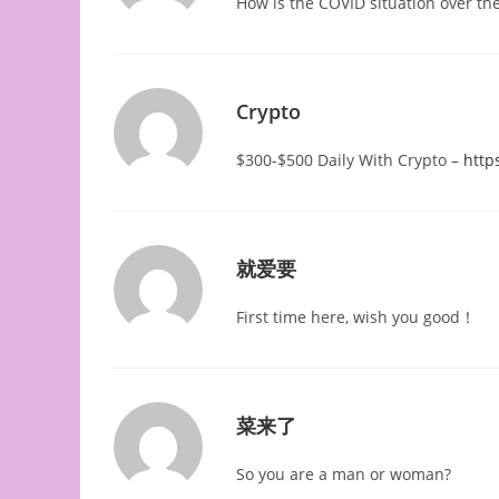
How is the COVID situation over th
Crypto
$300-$500 Daily With Crypto –
http
就爱要
First time here, wish you good！
菜来了
So you are a man or woman?