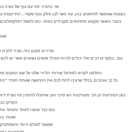
אני בחורה יפה עם גוף של נערה בת 16, עור רך, עיניים… יש לי עיניים חו
נוצצות שאפשר להתאהב בהן, עור משי לבן וחלק וגוף סקסי… התייעצות ע
בעבר באנשי מקצוע מתחומים מקבילים באזור, כמו למשל רפלקסולוגים,
שונו
מכירים מקום כזה, סביר להניח 
טוב. במקרים רבים אלו יכולים להיות אפילו אנשים נשואים אשר יש ל
החלטנו לקרוא לפורטל שירותי הליווי שלנו על שם המקום פו
כל כך אוהבים, בכלל שרצינו לתת לכם את ההרגשה שאתה תמיד “יכולים להרגיש פוקט” גם פה שאתם בישראל.
כאן המודעות הן הכי מעודכנות ויש סיכוי טוב שתוכלו להזמין פה נערת ליווי חדשה בתחום, להבדיל מאתרים אחרים.
הקליקו כב
כנס כבר עכשיו לאתר ותאתר את
שעות. בע
שקשור לעולם היופי והאסתטיקה
מקצועיים במגוון שיטות ועל ידי מעסים מוסמכים בלבד.