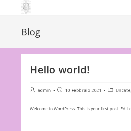
Salta
al
contenuto
Blog
Hello world!
Autore
Articolo
Categoria
admin
10 Febbraio 2021
Uncate
dell'articolo:
pubblicato:
dell'articol
Welcome to WordPress. This is your first post. Edit or